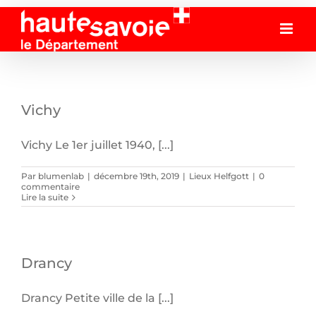
Passer
Lieux Helfgott
au
contenu
Vichy
Vichy Le 1er juillet 1940, [...]
Par
blumenlab
|
décembre 19th, 2019
|
Lieux Helfgott
|
0
commentaire
Lire la suite
Drancy
Drancy Petite ville de la [...]