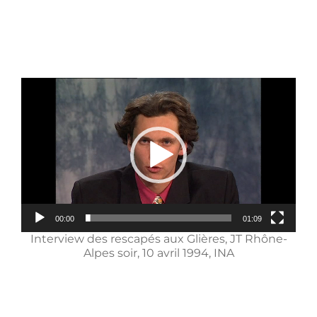
Passer
au
contenu
Lecteur
vidéo
00:00
01:09
Interview des rescapés aux Glières, JT Rhône-
Alpes soir, 10 avril 1994, INA