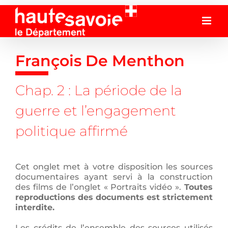
Passer
au
contenu
François De Menthon
Chap. 2 : La période de la
guerre et l’engagement
politique affirmé
Cet onglet
met à votre disposition les sources
documentaires
ayant servi à la construction
d
es films de l’onglet « Portraits vidéo »
.
Toutes
reproductions des documents est strictement
interdite.
Les crédits de l’ensemble des sources utilisés