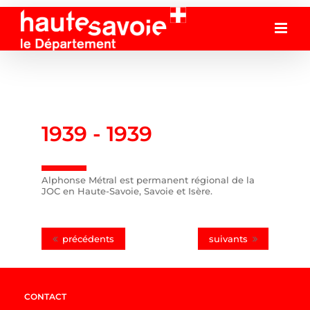
Passer
au
contenu
1939 -
1939
Alphonse Métral est permanent régional de la
JOC en Haute-Savoie, Savoie et Isère.
précédents
suivants
CONTACT