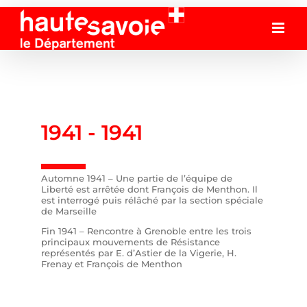
Passer
au
contenu
1941 -
1941
Automne 1941
–
U
ne partie de l’équipe de
Liberté est arrêté
e
dont François de Menthon
. Il
es
t
interrogé
puis rélâ
ché par la
section spéciale
de Marseille
Fin 1941
–
Rencontre à Grenoble entre les trois
principaux
mouvements
de Résistance
représenté
s
par E.
d’
Astier de la Vigerie, H.
Frenay
et
François de Menthon